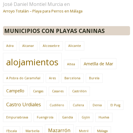
José Daniel Montiel Murcia
en
Arroyo Totalán – Playa para Perros en Málaga
MUNICIPIOS CON PLAYAS CANINAS
Adra
Alcanar
Alcossebre
Alicante
alojamientos
Ametlla de Mar
Altea
A Pobra do Caramiñal
Ares
Barcelona
Burela
Campello
Cangas
Casares
Castrillón
Castro Urdiales
Cudillero
Cullera
Denia
El Puig
Empuriabrava
Fuengirola
Gandía
Gijón
Huelva
Mazarrón
l'Escala
Marbella
Motril
Málaga