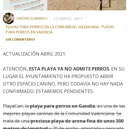
13 MAYO, 2017
VERÓNICA ARNEDO
,
PLAYAS PARA PERROS EN LA COMUNIDAD VALENCIANA
PLAYAS
PARA PERROS EN VALENCIA
UN COMENTARIO
ACTUALIZACIÓN ABRIL 2021:
ATENCIÓN,
ESTA PLAYA YA NO ADMITE PERROS
. EN SU
LUGAR EL AYUNTAMIENTO HA PROPUESTO ABRIR
OTRO ESPACIO CANINO, PERO TODAVÍA NO HAY NADA
CONFIRMADO. ESTAREMOS PENDIENTES.
PlayaCan, la
playa para perros en Gandía
, es una de las
mejores playas caninas de la Comunidad Valenciana. Se
trata de una
preciosa playa de arena fina de unos 300
metros de longitud
y 70 de ancho, adaptada y pensada