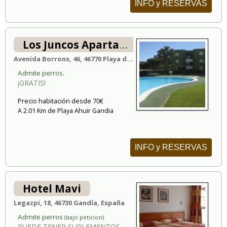
INFO y RESERVAS
Los Juncos Apartamentos
Avenida Borrons, 46, 46770 Playa de Xeraco, España
Admite perros.
¡GRATIS!
Precio habitación desde 70€
A 2.01 Km de Playa Ahuir Gandia
INFO y RESERVAS
Hotel Mavi
Legazpi, 18, 46730 Gandía, España
Admite perros
(bajo peticion)
PUEDE TENER SUPLEMENTOS