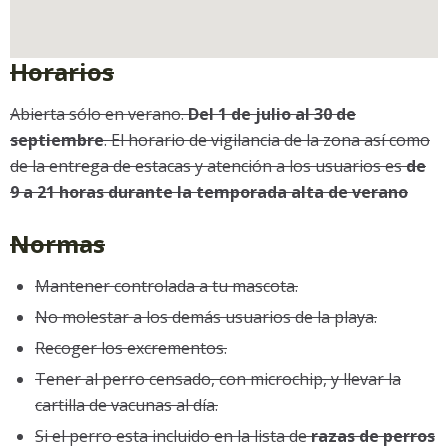
Horarios
Abierta sólo en verano.
Del 1 de julio al 30 de
septiembre
. El horario de vigilancia de la zona así como
de la entrega de estacas y atención a los usuarios es
de
9 a 21 horas durante la temporada alta de verano
Normas
Mantener controlada a tu mascota.
No molestar a los demás usuarios de la playa.
Recoger los excrementos.
Tener al perro censado, con microchip, y llevar la
cartilla de vacunas al día.
Si el perro esta incluido en la lista de
razas de perros