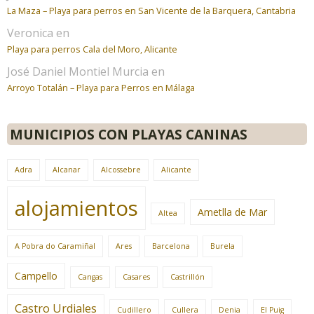
La Maza – Playa para perros en San Vicente de la Barquera, Cantabria
Veronica
en
Playa para perros Cala del Moro, Alicante
José Daniel Montiel Murcia
en
Arroyo Totalán – Playa para Perros en Málaga
MUNICIPIOS CON PLAYAS CANINAS
Adra
Alcanar
Alcossebre
Alicante
alojamientos
Ametlla de Mar
Altea
A Pobra do Caramiñal
Ares
Barcelona
Burela
Campello
Cangas
Casares
Castrillón
Castro Urdiales
Cudillero
Cullera
Denia
El Puig