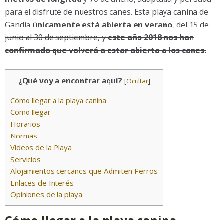
para el disfrute de nuestros canes. Esta playa canina de
Gandía ú
nicamente está abierta en verano
, del 15 de
junio al 30 de septiembre, y
este año 2018 nos han
confirmado que volverá a estar abierta a los canes.
¿Qué voy a encontrar aquí?
[
Ocultar
]
Cómo llegar a la playa canina
Cómo llegar
Horarios
Normas
Vídeos de la Playa
Servicios
Alojamientos cercanos que Admiten Perros
Enlaces de Interés
Opiniones de la playa
Cómo llegar a la playa canina