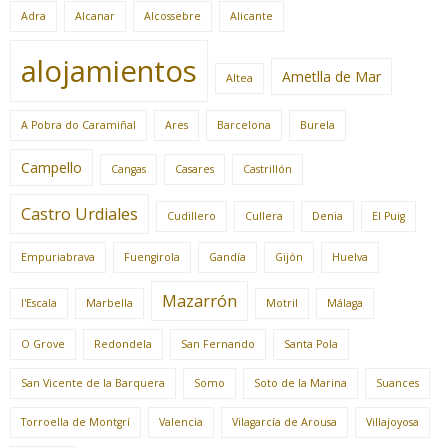
Adra
Alcanar
Alcossebre
Alicante
alojamientos
Ametlla de Mar
Altea
A Pobra do Caramiñal
Ares
Barcelona
Burela
Campello
Cangas
Casares
Castrillón
Castro Urdiales
Cudillero
Cullera
Denia
El Puig
Empuriabrava
Fuengirola
Gandía
Gijón
Huelva
Mazarrón
l'Escala
Marbella
Motril
Málaga
O Grove
Redondela
San Fernando
Santa Pola
San Vicente de la Barquera
Somo
Soto de la Marina
Suances
Torroella de Montgrí
Valencia
Vilagarcía de Arousa
Villajoyosa