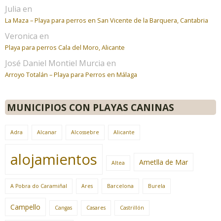
Julia
en
La Maza – Playa para perros en San Vicente de la Barquera, Cantabria
Veronica
en
Playa para perros Cala del Moro, Alicante
José Daniel Montiel Murcia
en
Arroyo Totalán – Playa para Perros en Málaga
MUNICIPIOS CON PLAYAS CANINAS
Adra
Alcanar
Alcossebre
Alicante
alojamientos
Ametlla de Mar
Altea
A Pobra do Caramiñal
Ares
Barcelona
Burela
Campello
Cangas
Casares
Castrillón