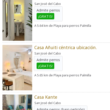
San José del Cabo
Admite perros
¡GRATIS!
A 5.64 km de Playa para perros Palmilla
Casa Añuiti céntrica ubicación.
San José del Cabo
Admite perros
¡GRATIS!
A 5.65 km de Playa para perros Palmilla
Casa Kante
San José del Cabo
Admite perros
(bajo petición)