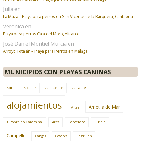
Julia
en
La Maza – Playa para perros en San Vicente de la Barquera, Cantabria
Veronica
en
Playa para perros Cala del Moro, Alicante
José Daniel Montiel Murcia
en
Arroyo Totalán – Playa para Perros en Málaga
MUNICIPIOS CON PLAYAS CANINAS
Adra
Alcanar
Alcossebre
Alicante
alojamientos
Ametlla de Mar
Altea
A Pobra do Caramiñal
Ares
Barcelona
Burela
Campello
Cangas
Casares
Castrillón