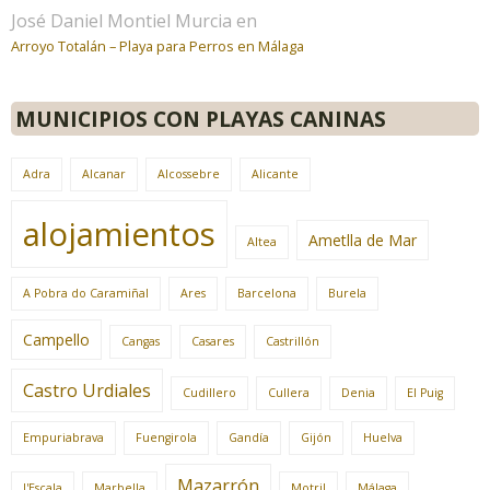
José Daniel Montiel Murcia
en
Arroyo Totalán – Playa para Perros en Málaga
MUNICIPIOS CON PLAYAS CANINAS
Adra
Alcanar
Alcossebre
Alicante
alojamientos
Ametlla de Mar
Altea
A Pobra do Caramiñal
Ares
Barcelona
Burela
Campello
Cangas
Casares
Castrillón
Castro Urdiales
Cudillero
Cullera
Denia
El Puig
Empuriabrava
Fuengirola
Gandía
Gijón
Huelva
Mazarrón
l'Escala
Marbella
Motril
Málaga